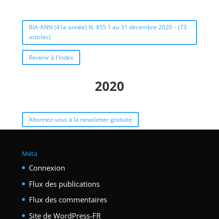
BIA-ANN (41e année) N. 455 1 au 31 décembre 2020 – (73
articles)
Revenir à l'index
2020
Abonnez-vous à la newsletter gratuite
Méta
Connexion
Flux des publications
Flux des commentaires
Site de WordPress-FR